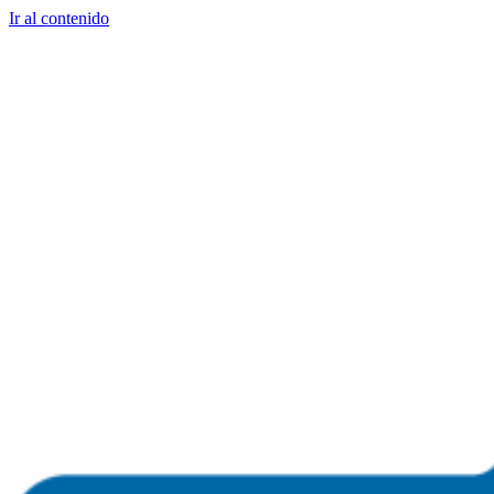
Ir al contenido
+1 786 554 7273
Aprende a invertir en
propiedades inmobiliarias en Miami, FL