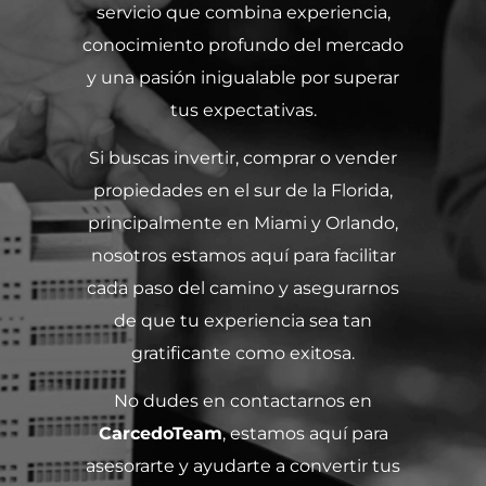
servicio que combina experiencia,
conocimiento profundo del mercado
y una pasión inigualable por superar
tus expectativas.
Si buscas invertir, comprar o vender
propiedades en el sur de la Florida,
principalmente en Miami y Orlando,
nosotros estamos aquí para facilitar
cada paso del camino y asegurarnos
de que tu experiencia sea tan
gratificante como exitosa.
No dudes en contactarnos en
CarcedoTeam
, estamos aquí para
asesorarte y ayudarte a convertir tus