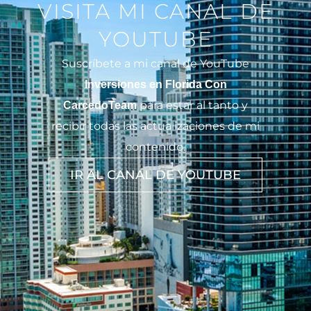
VISITA MI CANAL DE
YOUTUBE
Suscríbete a mi canal de YouTube
Inversiones en Florida Con
para estar al tanto y
CarcedoTeam
recibir todas las actualizaciones de mi
contenido.
IR AL CANAL DE YOUTUBE