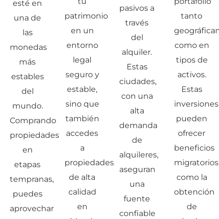
tu
portafolio
esté en
pasivos a
patrimonio
tanto
una de
través
en un
geográfic
las
del
entorno
como en
monedas
alquiler.
legal
tipos de
más
Estas
seguro y
activos.
estables
ciudades,
estable,
Estas
del
con una
sino que
inversiones
mundo.
alta
también
pueden
Comprando
demanda
accedes
ofrecer
propiedades
de
a
beneficios
en
alquileres,
propiedades
migratorios
etapas
aseguran
de alta
como la
tempranas,
una
calidad
obtención
puedes
fuente
en
de
aprovechar
confiable