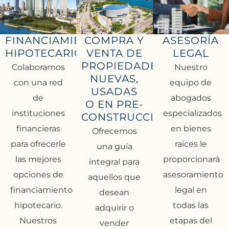
FINANCIAMIENTO
COMPRA Y
ASESORÍA
HIPOTECARIO
VENTA DE
LEGAL
PROPIEDADES
Colaboramos
Nuestro
NUEVAS,
con una red
equipo de
USADAS
de
abogados
O EN PRE-
instituciones
especializados
CONSTRUCCIÓN
financieras
en bienes
Ofrecemos
para ofrecerle
raíces le
una guía
las mejores
proporcionará
integral para
opciones de
asesoramiento
aquellos que
financiamiento
legal en
desean
hipotecario.
todas las
adquirir o
Nuestros
etapas del
vender