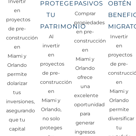
Invertir
PROTEGE
PASIVOS
OBTÉN
en
Comprar
TU
BENEFI
proyectos
propiedades
PATRIMONIO
MIGRAT
de pre-
en pre-
Al
Invertir
construcción
construcción
invertir
en
en
en
en
proyectos
Miami y
Miami y
proyectos
de pre-
Orlando
Orlando
de pre-
construcci
permite
ofrece
construcción
en
dolarizar
una
en
Miami y
tus
excelente
Miami y
Orlando
inversiones,
oportunidad
Orlando,
permite
asegurando
para
no solo
diversificar
que tu
generar
proteges
tu
capital
ingresos