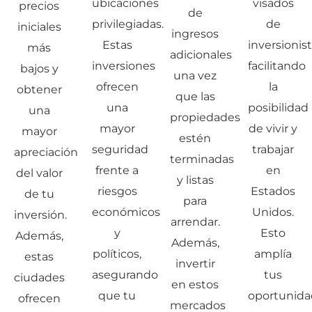
ubicaciones
visados
precios
de
privilegiadas.
de
iniciales
ingresos
Estas
inversionist
más
adicionales
inversiones
facilitando
bajos y
una vez
ofrecen
la
obtener
que las
una
posibilidad
una
propiedades
mayor
de vivir y
mayor
estén
seguridad
trabajar
apreciación
terminadas
frente a
en
del valor
y listas
riesgos
Estados
de tu
para
económicos
Unidos.
inversión.
arrendar.
y
Esto
Además,
Además,
políticos,
amplía
estas
invertir
asegurando
tus
ciudades
en estos
que tu
oportunida
ofrecen
mercados