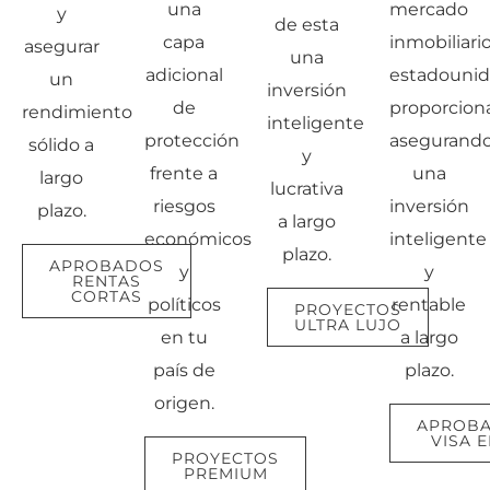
una
mercado
y
de esta
capa
inmobiliari
asegurar
una
adicional
estadouni
un
inversión
de
proporciona
rendimiento
inteligente
protección
asegurand
sólido a
y
frente a
una
largo
lucrativa
riesgos
inversión
plazo.
a largo
económicos
inteligente
plazo.
APROBADOS
y
y
RENTAS
CORTAS
políticos
rentable
PROYECTOS
ULTRA LUJO
en tu
a largo
país de
plazo.
origen.
APROB
VISA E
PROYECTOS
PREMIUM