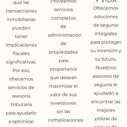
Y VIDA
Proveemos
que las
Ofrecemos
servicios
transacciones
soluciones
completos
inmobiliarias
de seguros
de
pueden
integrales
administración
tener
para proteger
de
implicaciones
su inversión y
propiedades
fiscales
su futuro.
para
significativas.
Nuestros
propietarios
Por eso,
asesores de
que desean
ofrecemos
seguros le
maximizar el
servicios de
ayudarán a
valor de sus
asesoría
encontrar las
inversiones
tributaria
mejores
sin las
para ayudarlo
pólizas de
complicaciones
a optimizar