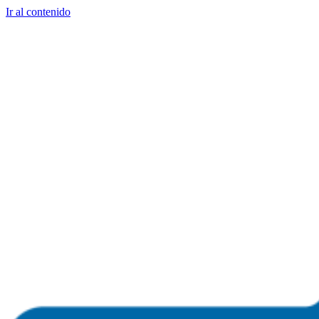
Ir al contenido
+1 786 554 7273
Aprende a invertir en
propiedades inmobiliarias en Miami, FL